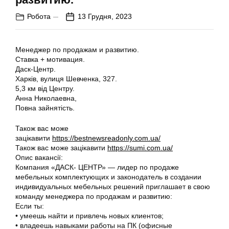
Робота
13 Грудня, 2023
Менеджер по продажам и развитию.
Ставка + мотивация.
Даск-Центр.
Харків, вулиця Шевченка, 327.
5,3 км від Центру.
Анна Николаевна,
Повна зайнятість.
Також вас може
зацікавити
https://bestnewsreadonly.com.ua/
Також вас може зацікавити
https://sumi.com.ua/
Опис вакансії:
Компания «ДАСК- ЦЕНТР» — лидер по продаже
мебельных комплектующих и законодатель в создании
индивидуальных мебельных решений приглашает в свою
команду менеджера по продажам и развитию:
Если ты:
• умеешь найти и привлечь новых клиентов;
• владеешь навыками работы на ПК (офисные