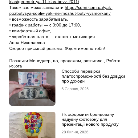
klas/geometr-ya-11-klas-bevz-2011/
Також вас може зацікавити
https://sumi.com.ua/yak-
pozbutysya-sopliv-yaki-ne-mozhut-buty-vysmorkani/
• возможность зарабатывать,
• график работы — с 9:00 до 17:00,
• комфортный офис,
• заработная плата — ставка + мотивация.
Анна Николаевна.
Скорее присылай резюме. Ждем именно тебя!
Позначки:
Менеджер
,
по
,
продажам
,
развитию.
,
Робота
Робота
Способи перевірки
платоспроможності без довідки
про доходи
6 Серпня, 2026
Як оформити брендовану
надувну фотозону для
презентації нового продукту
28 Липня, 2026