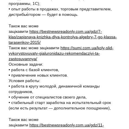
программы, 1С);
• опыт работы в продажах, торговым представителем,
дистрибью́тором — будет в помощь.
Також вас може
зацікавити
https://bestnewsreadonly.com.ua/gdz/7-
klas/zapisnaya-knizhka-dlya-kontrolya-algebry-7-go-klassa-
tarasenkov-2015/
Також вас може зацікавити
https://sumi.com.ua/koly-slid-
vykorystovuvaty-gialuronidazu-rekomendacziyi-ta-
zastosuvannya/
Основные задачи:
• работа с базой клиентов,
• привлечение новых клиентов.
Условия работы:
• работа в кругу молодой, динамичной команды
сотрудников,
• обучение от специалистов своего дела,
• стабильный старт заработка на испытательный срок
(если есть результат — дополнительное поощрение),
Також вас може
зацікавити
https://bestnewsreadonly.com.ua/gdz/11-