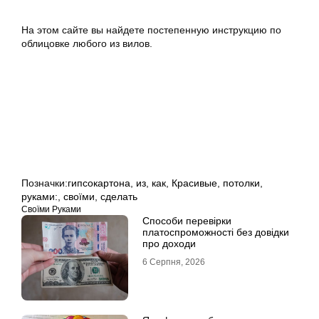
На этом сайте вы найдете постепенную инструкцию по
облицовке любого из вилов.
Позначки:
гипсокартона
,
из
,
как
,
Красивые
,
потолки
,
руками:
,
своїми
,
сделать
Своїми Руками
Способи перевірки
платоспроможності без довідки
про доходи
6 Серпня, 2026