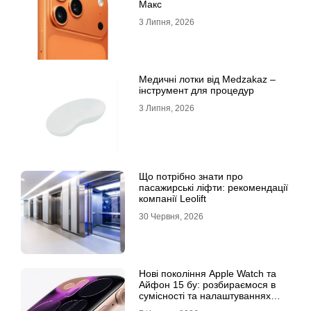
Макс
3 Липня, 2026
Медичні лотки від Medzakaz –
інструмент для процедур
3 Липня, 2026
Що потрібно знати про
пасажирські ліфти: рекомендації
компанії Leolift
30 Червня, 2026
Нові покоління Apple Watch та
Айфон 15 бу: розбираємося в
сумісності та налаштуваннях
екосистеми