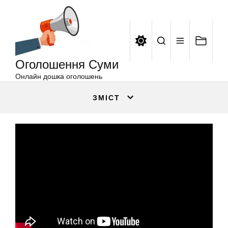
Оголошення
Перейти
Суми
до
вмісту
Оголошення Суми
Онлайн дошка оголошень
ЗМІСТ