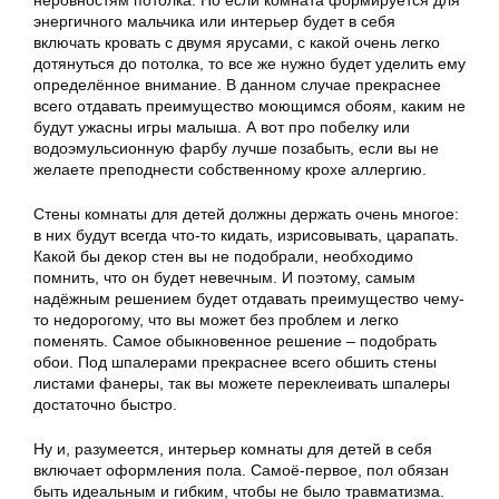
энергичного мальчика или интерьер будет в себя
включать кровать с двумя ярусами, с какой очень легко
дотянуться до потолка, то все же нужно будет уделить ему
определённое внимание. В данном случае прекраснее
всего отдавать преимущество моющимся обоям, каким не
будут ужасны игры малыша. А вот про побелку или
водоэмульсионную фарбу лучше позабыть, если вы не
желаете преподнести собственному крохе аллергию.
Стены комнаты для детей должны держать очень многое:
в них будут всегда что-то кидать, изрисовывать, царапать.
Какой бы декор стен вы не подобрали, необходимо
помнить, что он будет невечным. И поэтому, самым
надёжным решением будет отдавать преимущество чему-
то недорогому, что вы может без проблем и легко
поменять. Самое обыкновенное решение – подобрать
обои. Под шпалерами прекраснее всего обшить стены
листами фанеры, так вы можете переклеивать шпалеры
достаточно быстро.
Ну и, разумеется, интерьер комнаты для детей в себя
включает оформления пола. Самоё-первое, пол обязан
быть идеальным и гибким, чтобы не было травматизма.