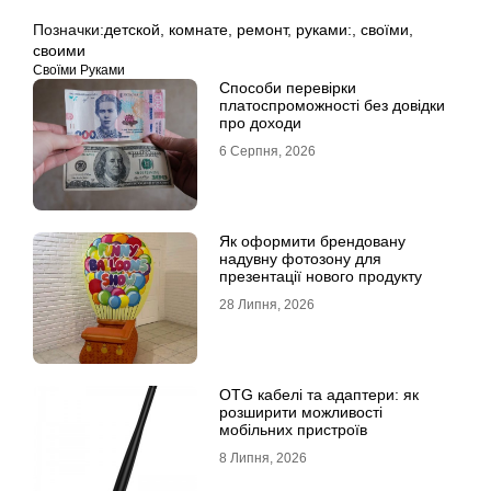
Позначки:
детской
,
комнате
,
ремонт
,
руками:
,
своїми
,
своими
Своїми Руками
Способи перевірки
платоспроможності без довідки
про доходи
6 Серпня, 2026
Як оформити брендовану
надувну фотозону для
презентації нового продукту
28 Липня, 2026
OTG кабелі та адаптери: як
розширити можливості
мобільних пристроїв
8 Липня, 2026