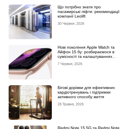
Що потрібно знати про
пасажирські ліфти: рекомендації
компанії Leolift
30 Червня, 2026
Нові покоління Apple Watch та
Айфон 15 бу: розбираємося в
сумісності та налаштуваннях
екосистеми
7 Червня, 2026
Бігові доріжки для ефективних
кардіотренувань і підтримки
активного способу життя
28 Травня, 2026
Redmi Note 15 5G та Redmi Note