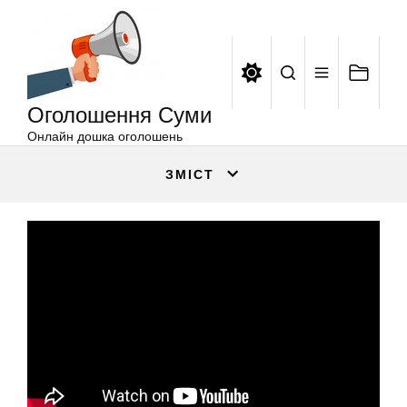
Оголошення
Перейти
Суми
до
вмісту
Оголошення Суми
Онлайн дошка оголошень
ЗМІСТ