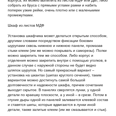
корпуса, их можно выпилить из листов МДФ или Двп, либо
собрать из бруса с прямыми углами рамки и набить
поперек узкие рейки, очень плотно или с маленькими
промежутками.
Шкаф из листов МДФ
Установка шкафчика может делаться открытым способом,
другими словами посредством фиксации боковин
шурупами сквозь нижнюю и нижнюю панели, промазав
стыки клеем (им же можно покрывать и саморезы). Полки
можно закрепить тем же способом. Либо корпус и
отделения можно закрепить внутри с помощью уголков, в
данном случае с наружной стороны не будет видно
шляпок шурупов. Но самый прекрасный вариант –
установка на шкантах (шипах круглого сечения), таким
вариантом можно достигнуть самой большой
долговечности и надежности шкафа, причем сочетание
выходит скрытое. В панелях сверлятся лунки, у одной
детали по краешку плоскости, а у иной – в срезе. Потом в
глухие дыры
одной из панелей заливается клеевой состав
и ставятся шипы, которые вдвигаются в лунки иной
детали, также залитые клеем (им же смазывается и стык).