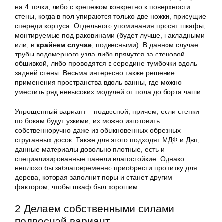
на 4 точки, либо с крепежом конкретно к поверхности
стены, когда в пол упираются только две ножки, присущие
спереди корпуса. Отдельного упоминания просят шкафы,
монтируемые под раковинами (будет лучше, накладными
или, в
крайнем случае
, подвесными). В данном случае
трубы водомерного узла либо прячутся за стеновой
обшивкой, либо проводятся в середине тумбочки вдоль
задней стены. Весьма интересно также решение
применения пространства вдоль ванны, где можно
уместить ряд невысоких модулей от пола до борта чаши.
Упрощенный вариант – подвесной, причем, если стенки
по бокам будут узкими, их можно изготовить
собственноручно даже из обыкновенных обрезных
струганных досок. Также для этого подходят МДФ и Двп,
данные материалы довольно плотные, есть и
специализированные панели влагостойкие. Однако
неплохо бы заблаговременно приобрести пропитку для
дерева, которая заполнит поры и станет другим
фактором, чтобы шкаф был хорошим.
2 Делаем собственными силами
подвесной вариант