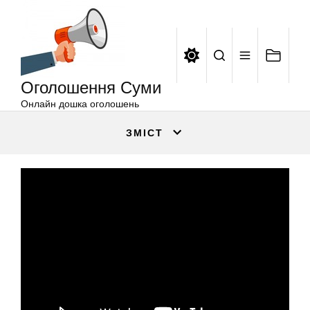
Оголошення
Перейти
Суми
до
вмісту
Оголошення Суми
Онлайн дошка оголошень
ЗМІСТ