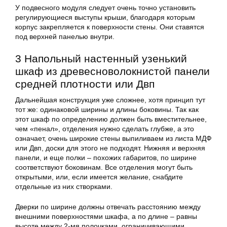
У подвесного модуля следует очень точно установить
регулирующиеся выступы крыши, благодаря которым
корпус закрепляется к поверхности стены. Они ставятся
под верхней панелью внутри.
3 Напольный настенный узенький
шкаф из древесноволокнистой панели
средней плотности или Двп
Дальнейшая конструкция уже сложнее, хотя принцип тут
тот же: одинаковой ширины и длины боковины. Так как
этот шкаф по определению должен быть вместительнее,
чем «пенал», отделения нужно сделать глубже, а это
означает, очень широкие стены выпиливаем из листа МДФ
или Двп, доски для этого не подходят. Нижняя и верхняя
панели, и еще полки – похожих габаритов, по ширине
соответствуют боковинам. Все отделения могут быть
открытыми, или, если имеется желание, снабдите
отдельные из них створками.
Дверки по ширине должны отвечать расстоянию между
внешними поверхностями шкафа, а по длине – равны
высоте между 2-мя полочками, ограничивающими