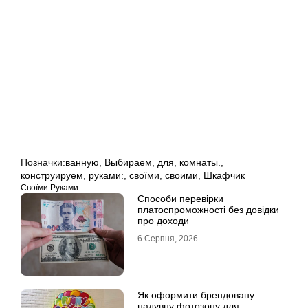
Позначки:
ванную
,
Выбираем
,
для
,
комнаты.
,
конструируем
,
руками:
,
своїми
,
своими
,
Шкафчик
Своїми Руками
Способи перевірки
платоспроможності без довідки
про доходи
6 Серпня, 2026
Як оформити брендовану
надувну фотозону для