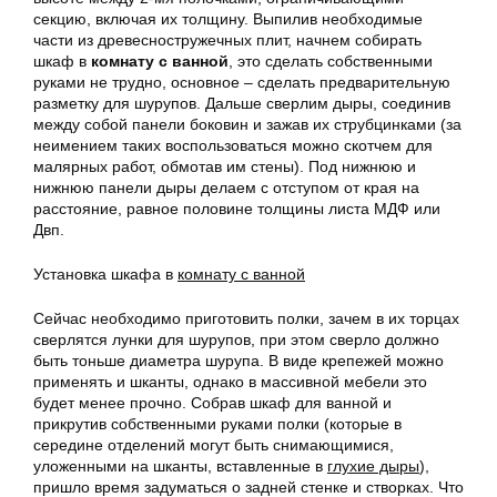
секцию, включая их толщину. Выпилив необходимые
части из древесностружечных плит, начнем собирать
шкаф в
комнату с ванной
, это сделать собственными
руками не трудно, основное – сделать предварительную
разметку для шурупов. Дальше сверлим дыры, соединив
между собой панели боковин и зажав их струбцинками (за
неимением таких воспользоваться можно скотчем для
малярных работ, обмотав им стены). Под нижнюю и
нижнюю панели дыры делаем с отступом от края на
расстояние, равное половине толщины листа МДФ или
Двп.
Установка шкафа в
комнату с ванной
Сейчас необходимо приготовить полки, зачем в их торцах
сверлятся лунки для шурупов, при этом сверло должно
быть тоньше диаметра шурупа. В виде крепежей можно
применять и шканты, однако в массивной мебели это
будет менее прочно. Собрав шкаф для ванной и
прикрутив собственными руками полки (которые в
середине отделений могут быть снимающимися,
уложенными на шканты, вставленные в
глухие дыры
),
пришло время задуматься о задней стенке и створках. Что