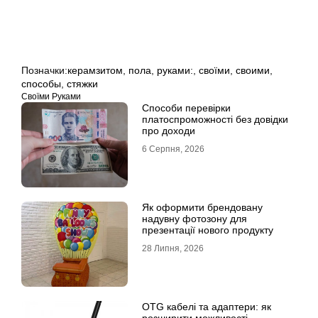
Позначки:
керамзитом
,
пола
,
руками:
,
своїми
,
своими
,
способы
,
стяжки
Своїми Руками
Способи перевірки
платоспроможності без довідки
про доходи
6 Серпня, 2026
Як оформити брендовану
надувну фотозону для
презентації нового продукту
28 Липня, 2026
OTG кабелі та адаптери: як