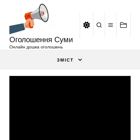
Оголошення
Перейти
Суми
до
вмісту
Оголошення Суми
Онлайн дошка оголошень
ЗМІСТ