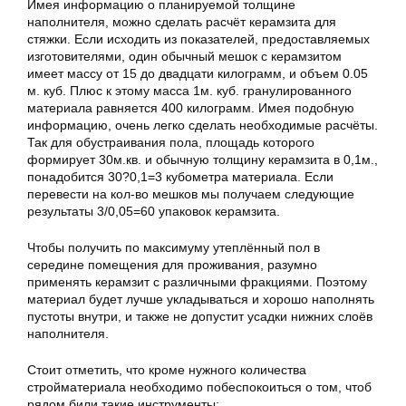
Имея информацию о планируемой толщине
наполнителя, можно сделать расчёт керамзита для
стяжки. Если исходить из показателей, предоставляемых
изготовителями, один обычный мешок с керамзитом
имеет массу от 15 до двадцати килограмм, и объем 0.05
м. куб. Плюс к этому масса 1м. куб. гранулированного
материала равняется 400 килограмм. Имея подобную
информацию, очень легко сделать необходимые расчёты.
Так для обустраивания пола, площадь которого
формирует 30м.кв. и обычную толщину керамзита в 0,1м.,
понадобится 30?0,1=3 кубометра материала. Если
перевести на кол-во мешков мы получаем следующие
результаты 3/0,05=60 упаковок керамзита.
Чтобы получить по максимуму утеплённый пол в
середине помещения для проживания, разумно
применять керамзит с различными фракциями. Поэтому
материал будет лучше укладываться и хорошо наполнять
пустоты внутри, и также не допустит усадки нижних слоёв
наполнителя.
Стоит отметить, что кроме нужного количества
стройматериала необходимо побеспокоиться о том, чтоб
рядом били такие инструменты: