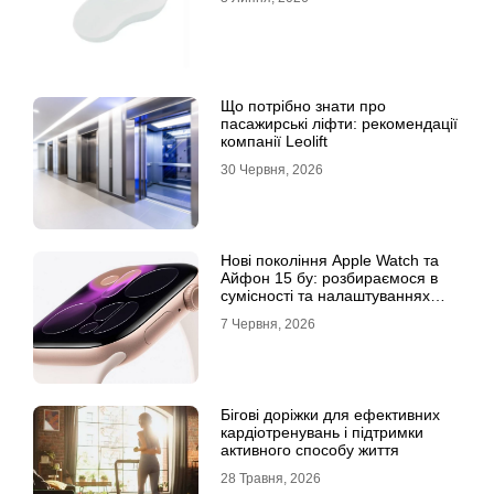
Що потрібно знати про
пасажирські ліфти: рекомендації
компанії Leolift
30 Червня, 2026
Нові покоління Apple Watch та
Айфон 15 бу: розбираємося в
сумісності та налаштуваннях
екосистеми
7 Червня, 2026
Бігові доріжки для ефективних
кардіотренувань і підтримки
активного способу життя
28 Травня, 2026