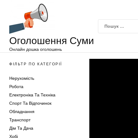
Оголошення
Перейти
Суми
до
вмісту
Оголошення Суми
Онлайн дошка оголошень
ФІЛЬТР ПО КАТЕГОРІЇ
Нерухомість
Робота
Електроніка Та Техніка
Спорт Та Відпочинок
Обладнання
Транспорт
Дім Та Дача
Хобі