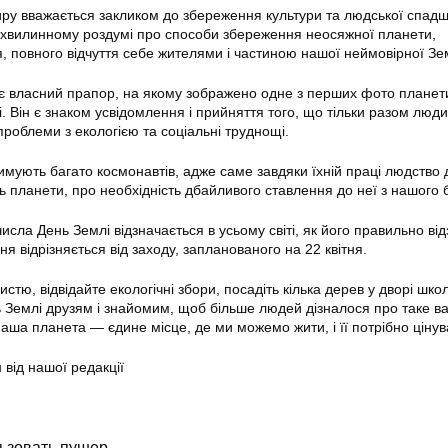
иру вважається закликом до збереження культури та людської спад
 хвилинному роздумі про способи збереження неосяжної планети,
я, повного відчуття себе жителями і частиною нашої неймовірної Зе
є власний прапор, на якому зображено одне з перших фото планет
. Він є знаком усвідомлення і прийняття того, що тільки разом люд
проблеми з екологією та соціальні труднощі.
имують багато космонавтів, адже саме завдяки їхній праці людство 
ть планети, про необхідність дбайливого ставлення до неї з нашого 
числа День Землі відзначається в усьому світі, як його правильно від
я відрізняється від заходу, запланованого на 22 квітня.
истю, відвідайте екологічні збори, посадіть кілька дерев у дворі шко
нь Землі друзям і знайомим, щоб більше людей дізналося про таке в
аша планета — єдине місце, де ми можемо жити, і її потрібно цінув
 від нашої редакції
ьзовать пушер