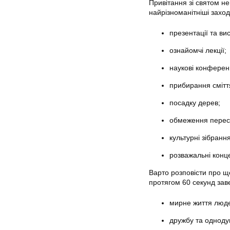
Привітання зі святом н
найрізноманітніші захо
презентації та ви
ознайомчі лекції;
наукові конференц
прибирання сміття
посадку дерев;
обмеження пересу
культурні зібрання
розважальні конц
Варто розповісти про щ
протягом 60 секунд заве
мирне життя люде
дружбу та однодум