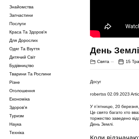
Знайомства
Запчастини
Послуги
Краса Та Здоров'я
Для Дорослих
День Землі
Одяг Та Взуття
Дитячий Світ
Свята
15 Тра
Будівництво
Тварини Та Рослини
Досуг
Різне
Оголошення
robertss
02.09.2023
Artic
Економіка
У п’ятницю, 20 березня
Здоров'я
Це свято багато хто вв
Туризм
торжество заведено відз
Наука
День Землі.
Техніка
Коли відзначаю