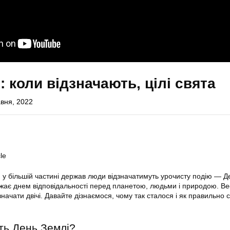
: коли відзначають, цілі свята
вня, 2022
le
, у більшій частині держав люди відзначатимуть урочисту подію — Д
ажає днем відповідальності перед планетою, людьми і природою. В
начати двічі. Давайте дізнаємося, чому так сталося і як правильно 
ть День Землі?