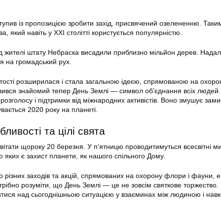
тупив із пропозицією зробити захід, присвячений озелененню. Таки
ва, який навіть у XXI столітті користується популярністю.
д жителі штату Небраска висадили приблизно мільйон дерев. Надалі
ся на громадський рух.
стості розширилася і стала загальною ідеєю, спрямованою на охоро
явився знайомий тепер День Землі — символ об’єднання всіх людей
розголосу і підтримки від міжнародних активістів. Воно змушує зам
увається 2020 року на планеті.
бливості та цілі свята
вітати щороку 20 березня. У п’ятницю проводитимуться всесвітні м
ою яких є захист планети, як нашого спільного Дому.
о різних заходів та акцій, спрямованих на охорону флори і фауни, е
Потрібно розуміти, що День Землі — це не зовсім святкове торжество.
итися над сьогоднішньою ситуацією у взаєминах між людиною і нав