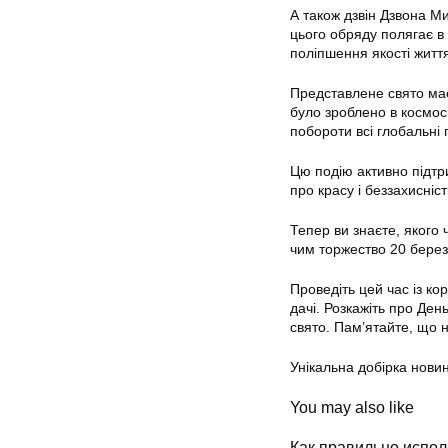
А також дзвін Дзвона М
цього обряду полягає в
поліпшення якості житт
Представлене свято ма
було зроблено в космосі
побороти всі глобальні 
Цю подію активно підтр
про красу і беззахисніс
Тепер ви знаєте, якого 
чим торжество 20 березн
Проведіть цей час із кор
дачі. Розкажіть про Де
свято. Пам’ятайте, що н
Унікальна добірка новин
You may also like
Как правильно испол