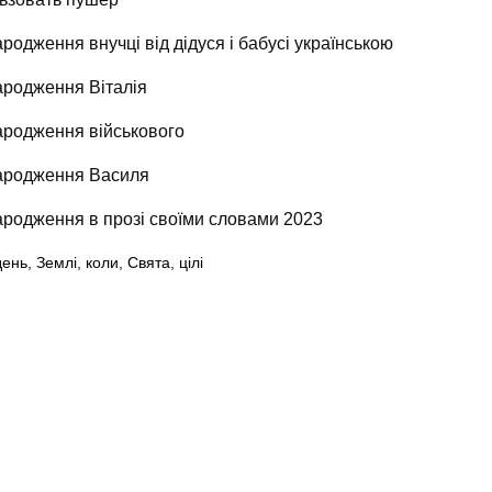
родження внучці від дідуся і бабусі українською
ародження Віталія
ародження військового
народження Василя
ародження в прозі своїми словами 2023
день
,
Землі
,
коли
,
Свята
,
цілі