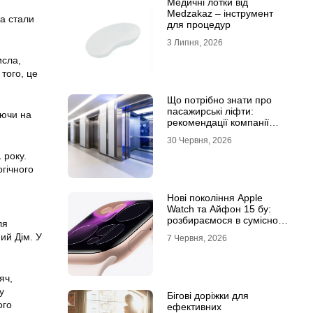
Медичні лотки від
Medzakaz – інструмент
а стали
для процедур
3 Липня, 2026
исла,
того, це
Що потрібно знати про
пасажирські ліфти:
аючи на
рекомендації компанії
Leolift
30 Червня, 2026
 року.
гічного
Нові покоління Apple
Watch та Айфон 15 бу:
розбираємося в сумісності
ля
та налаштуваннях
ий Дім. У
7 Червня, 2026
екосистеми
яч,
у
Бігові доріжки для
ого
ефективних