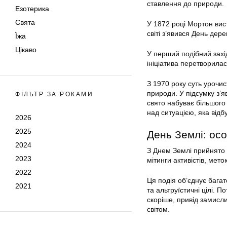
ставлення до природи.
Езотерика
Свята
У 1872 році Мортон вис
світі з’явився День дере
Їжа
Цікаво
У перший подібний захі
ініціатива перетворила
З 1970 року суть урочи
природи. У підсумку з’
ФІЛЬТР ЗА РОКАМИ
свято набуває більшого 
над ситуацією, яка відб
2026
2025
День Землі: осо
2024
З Днем Землі прийнято 
2023
мітинги активістів, мет
2022
Ця подія об’єднує багат
2021
та альтруїстичні цілі. 
скоріше, привід замисл
світом.