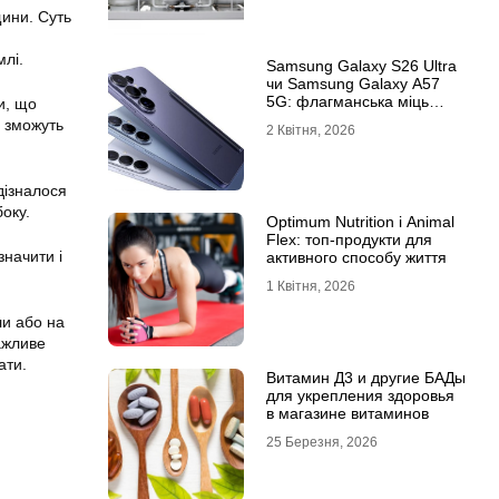
щини. Суть
млі.
Samsung Galaxy S26 Ultra
чи Samsung Galaxy A57
5G: флагманська міць
и, що
проти доступності
и зможуть
2 Квітня, 2026
дізналося
боку.
Optimum Nutrition і Animal
Flex: топ-продукти для
значити і
активного способу життя
1 Квітня, 2026
ли або на
ажливе
ати.
Витамин Д3 и другие БАДы
для укрепления здоровья
в магазине витаминов
25 Березня, 2026