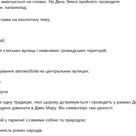
е закінчується на словах. На День Землі прийнято проводити
ди, наприклад:
ставки на екологічну тему;
ії;
 з міських вулиць і невеликих громадських територій;
вання автомобілів на центральних вулицях;
;
ерти.
е одну традицію, якої щороку дотримуються і проводять у рамках Д
дено дзвонити в Дзвін Миру. Він символізує такі цінності:
й у гармонії з самими собою та природою;
ність різних народів.