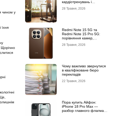
кардіотренувань і
підтримки активного
28 Травня, 2026
способу життя
м чином у
 їхня
Redmi Note 15 5G та
Redmi Note 15 Pro 5G:
порівняння камер,
автономності та
ну
28 Травня, 2026
продуктивності
. Щорічно
ислитися
Чому важливо звернутися
в кваліфіковане бюро
перекладів
ирні
22 Травня, 2026
кологічні
 Це,
колишнім
Пора купить Айфон:
iPhone 18 Pro Max —
разбор главного флагмана
современности