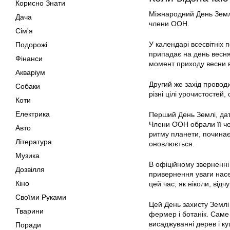
Корисно Знати
Міжнародний День Землі
Дача
члени ООН.
Сім'я
У календарі всесвітніх 
Подорожі
припадає на день весня
Фінанси
момент приходу весни в 
Акваріум
Другий же захід проводи
Собаки
різні цілі урочистостей,
Коти
Електрика
Перший День Землі, дат
Члени ООН обрали її че
Авто
ритму планети, починає
Література
оновлюється.
Музика
В офіційному зверненні
Дозвілля
привернення уваги насе
Кіно
цей час, як ніколи, від
Своїми Руками
Цей День захисту Землі
Тварини
фермер і ботанік. Саме 
висаджуванні дерев і к
Поради