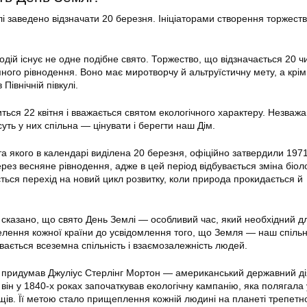
 заведено відзначати 20 березня. Ініціаторами створення торжеств
подій існує не одне подібне свято. Торжество, що відзначається 20 ч
ного рівнодення. Воно має миротворчу й альтруїстичну мету, а крім 
Північній півкулі.
ться 22 квітня і вважається святом екологічного характеру. Незваж
 суть у них спільна — цінувати і берегти наш Дім.
а якого в календарі виділена 20 березня, офіційно затвердили 1971
рез весняне рівнодення, адже в цей період відбувається зміна біоло
ться перехід на новий цикл розвитку, коли природа прокидається й
 сказано, що свято День Землі — особливий час, який необхідний д
лення кожної країни до усвідомлення того, що Земля — наш спільн
чувається всеземна спільність і взаємозалежність людей.
 придумав Джуліус Стерлінг Мортон — американський державний ді
він у 1840-х роках започаткував екологічну кампанію, яка полягала 
ущів. Її метою стало прищеплення кожній людині на планеті трепетн