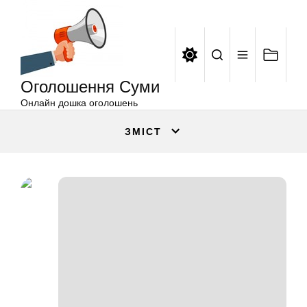
Оголошення
Перейти
Суми
до
вмісту
Оголошення Суми
Онлайн дошка оголошень
ЗМІСТ