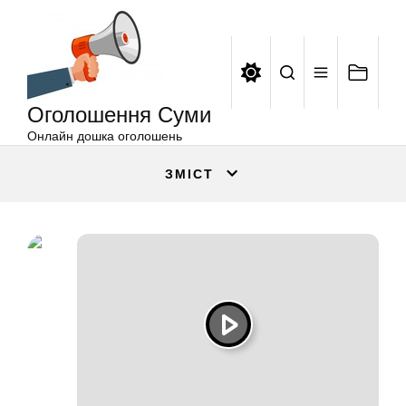
Оголошення
Перейти
Суми
до
вмісту
Оголошення Суми
Онлайн дошка оголошень
ЗМІСТ