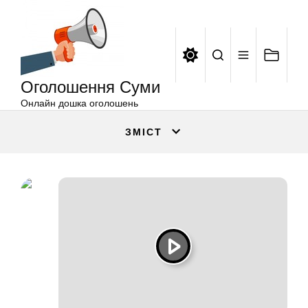
Оголошення
Перейти
Суми
до
вмісту
Оголошення Суми
Онлайн дошка оголошень
ЗМІСТ