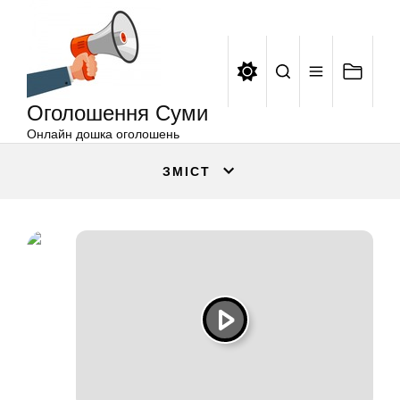
Оголошення
Перейти
Суми
до
вмісту
Оголошення Суми
Онлайн дошка оголошень
ЗМІСТ