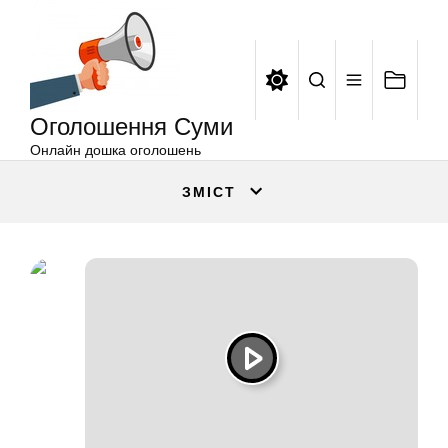
Оголошення
Перейти
Суми
до
вмісту
Оголошення Суми
Онлайн дошка оголошень
ЗМІСТ