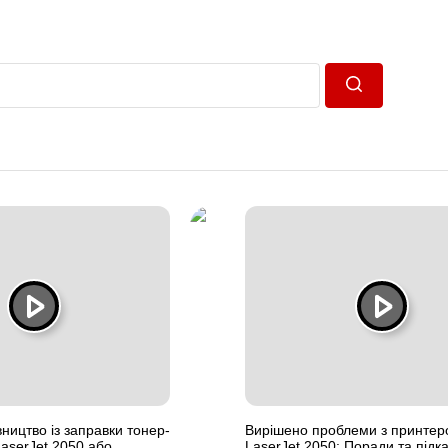
Пошук
ництво із заправки тонер-
Вирішено проблеми з принте
aserJet 2050 або
LaserJet 2050: Поради та підк