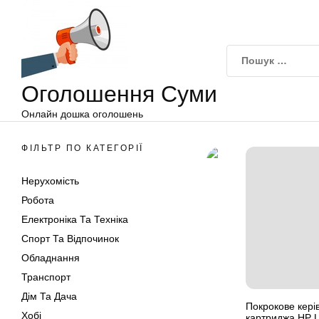
Оголошення
Перейти
Суми
до
вмісту
Оголошення Суми
Онлайн дошка оголошень
ФІЛЬТР ПО КАТЕГОРІЇ
Нерухомість
Робота
Електроніка Та Техніка
Спорт Та Відпочинок
Обладнання
Транспорт
Дім Та Дача
Покрокове керів
Хобі
картриджа HP L