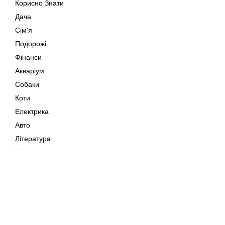
Корисно Знати
Дача
Сім'я
Подорожі
Фінанси
Акваріум
Собаки
Коти
Електрика
Авто
Література
Музика
Дозвілля
Кіно
Мапа сайту
Своїми Руками
Тварини
Авторське право © 202
Поради