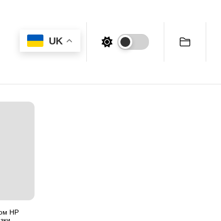
UK
ром HP
азки