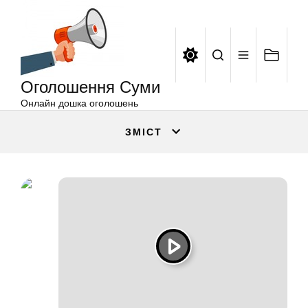
Оголошення
Перейти
Суми
до
вмісту
Оголошення Суми
Онлайн дошка оголошень
ЗМІСТ