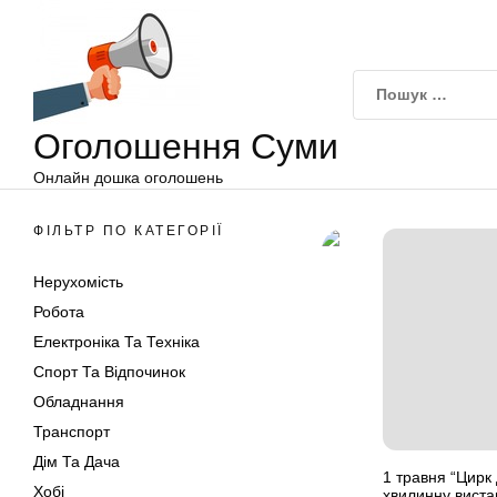
Оголошення
Перейти
Суми
до
вмісту
Оголошення Суми
Онлайн дошка оголошень
ФІЛЬТР ПО КАТЕГОРІЇ
Нерухомість
Робота
Електроніка Та Техніка
Спорт Та Відпочинок
Обладнання
Транспорт
Дім Та Дача
1 травня “Цирк
Хобі
хвилинну виста