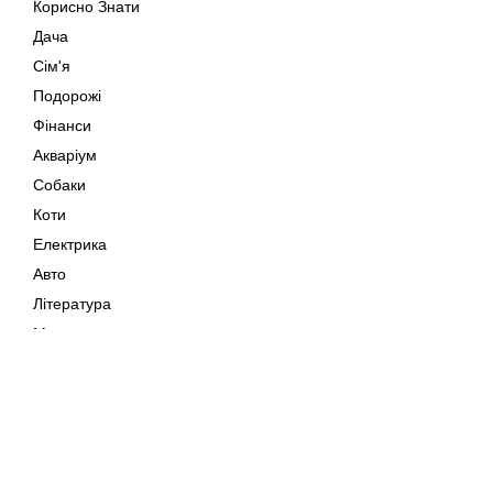
Корисно Знати
Дача
Сім'я
Подорожі
Фінанси
Акваріум
Собаки
Коти
Електрика
Авто
Література
Музика
Дозвілля
Кіно
Мапа сайту
Своїми Руками
Тварини
Авторське право © 202
Поради