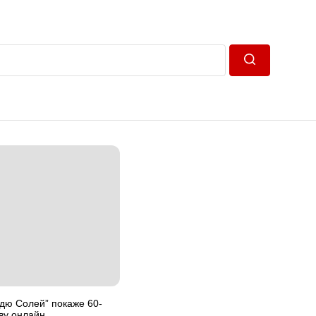
Пошук
 дю Солей” покаже 60-
ву онлайн