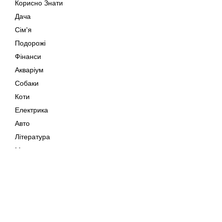
Корисно Знати
Дача
Сім'я
Подорожі
Фінанси
Акваріум
Собаки
Коти
Електрика
Авто
Література
Музика
Дозвілля
Кіно
Мапа сайту
Своїми Руками
Тварини
Авторське право © 202
Поради