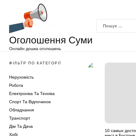
Оголошення
Перейти
Суми
до
вмісту
Оголошення Суми
Онлайн дошка оголошень
ФІЛЬТР ПО КАТЕГОРІЇ
Нерухомість
Робота
Електроніка Та Техніка
Спорт Та Відпочинок
Обладнання
Транспорт
Дім Та Дача
10 самых дост
Хобі
мест в Бостоне