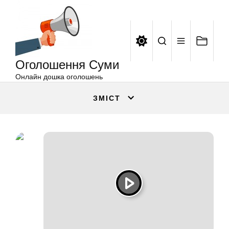
Оголошення
Перейти
Суми
до
вмісту
Оголошення Суми
Онлайн дошка оголошень
ЗМІСТ