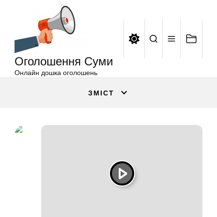
Оголошення
Перейти
Суми
до
вмісту
Оголошення Суми
Онлайн дошка оголошень
ЗМІСТ