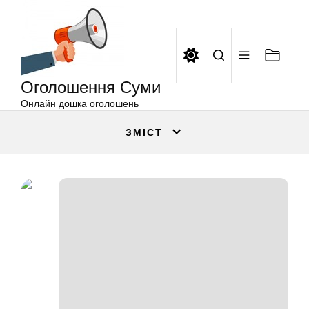
Оголошення
Перейти
Суми
до
вмісту
Оголошення Суми
Онлайн дошка оголошень
ЗМІСТ