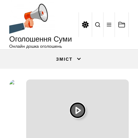
Оголошення
Перейти
Суми
до
вмісту
Оголошення Суми
Онлайн дошка оголошень
ЗМІСТ