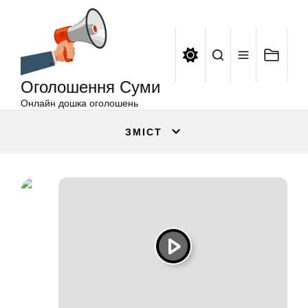
Оголошення
Перейти
Суми
до
вмісту
Оголошення Суми
Онлайн дошка оголошень
ЗМІСТ