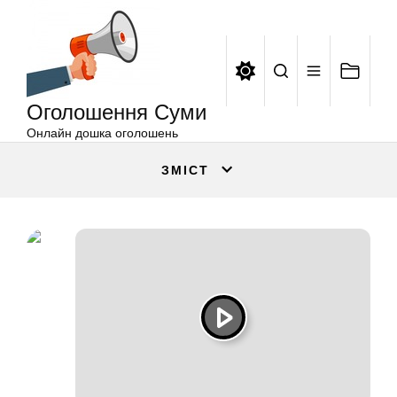
Оголошення
Перейти
Суми
до
вмісту
Оголошення Суми
Онлайн дошка оголошень
ЗМІСТ