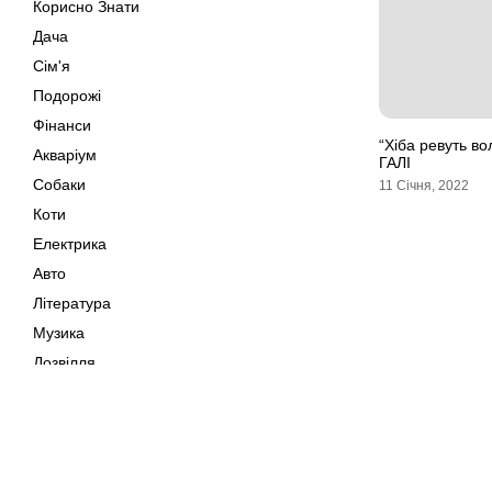
Корисно Знати
Дача
Сім'я
Подорожі
Фінанси
“Хіба ревуть во
Акваріум
ГАЛІ
Собаки
11 Січня, 2022
Коти
Електрика
Авто
Література
Музика
Дозвілля
Кіно
Своїми Руками
Тварини
Мапа сайту
Поради