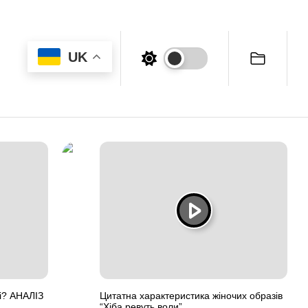
UK
ні? АНАЛІЗ
Цитатна характеристика жіночих образів
“Хіба ревуть воли”