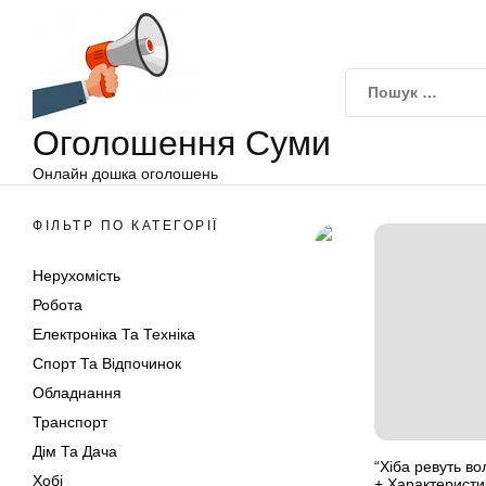
Оголошення
Перейти
Суми
до
вмісту
Оголошення Суми
Онлайн дошка оголошень
ФІЛЬТР ПО КАТЕГОРІЇ
Нерухомість
Робота
Електроніка Та Техніка
Спорт Та Відпочинок
Обладнання
Транспорт
Дім Та Дача
“Хіба ревуть во
Хобі
+ Характеристи