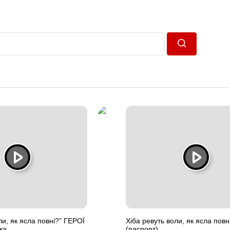
Пошук
ли, як ясла повні?” ГЕРОЇ
Хіба ревуть воли, як ясла пов
ка
(паспорт)