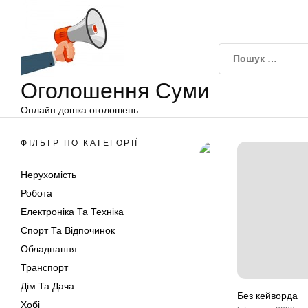
Оголошення
Перейти
Суми
до
вмісту
Оголошення Суми
Онлайн дошка оголошень
ФІЛЬТР ПО КАТЕГОРІЇ
Нерухомість
Робота
Електроніка Та Техніка
Спорт Та Відпочинок
Обладнання
Транспорт
Дім Та Дача
Без кейворда
Хобі