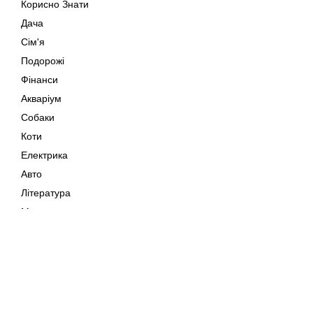
Корисно Знати
Дача
Сім'я
Подорожі
Фінанси
Акваріум
Собаки
Коти
Електрика
Авто
Література
Музика
Дозвілля
Кіно
Мапа сайту
Своїми Руками
Тварини
Авторське право © 202
Поради