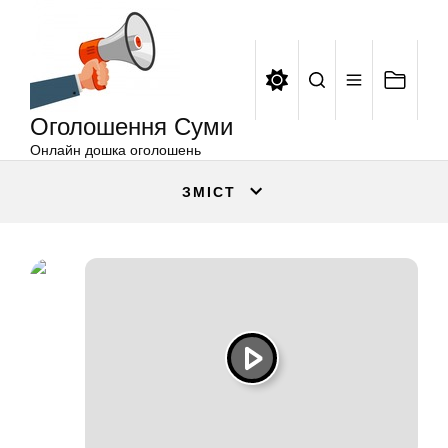
Оголошення
Перейти
Суми
до
вмісту
Оголошення Суми
Онлайн дошка оголошень
ЗМІСТ