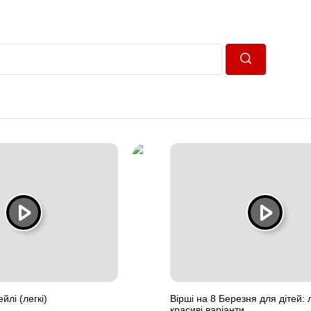
Пошук
йлі (легкі)
Вірші на 8 Березня для дітей: л
красиві варіанти