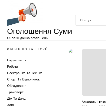
Оголошення
Перейти
Суми
до
вмісту
Оголошення Суми
Онлайн дошка оголошень
ФІЛЬТР ПО КАТЕГОРІЇ
Нерухомість
Робота
Електроніка Та Техніка
Спорт Та Відпочинок
Обладнання
Транспорт
Дім Та Дача
Алкогольні кокте
Хобі