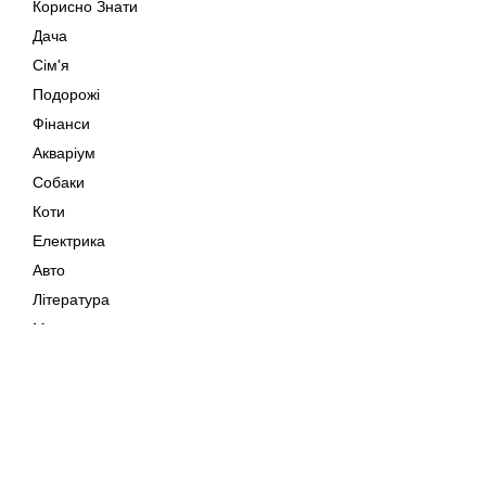
Корисно Знати
Дача
Сім'я
Подорожі
Фінанси
Акваріум
Собаки
Коти
Електрика
Авто
Література
Музика
Дозвілля
Кіно
Мапа сайту
Своїми Руками
Тварини
Авторське право © 202
Поради