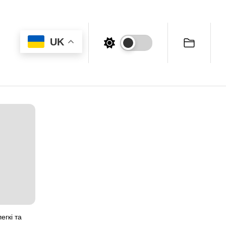
UK
егкі та