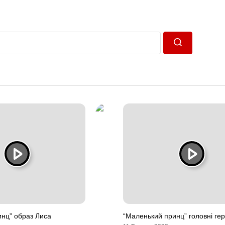
Пошук
нц” образ Лиса
“Маленький принц” головні гер