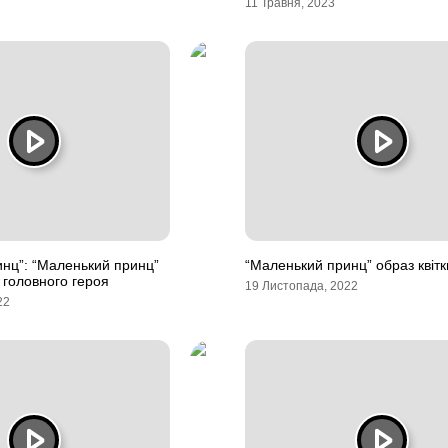
11 Травня, 2023
нц”: “Маленький принц”
“Маленький принц” образ квітк
 головного героя
19 Листопада, 2022
22