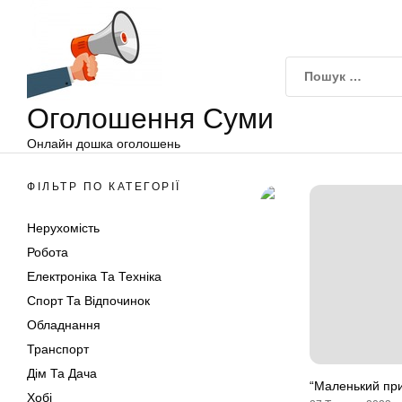
Оголошення
Перейти
Суми
до
вмісту
Оголошення Суми
Онлайн дошка оголошень
ФІЛЬТР ПО КАТЕГОРІЇ
Нерухомість
Робота
Електроніка Та Техніка
Спорт Та Відпочинок
Обладнання
Транспорт
Дім Та Дача
“Маленький при
Хобі