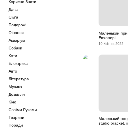
Корисно Знати
Дача
Сім'я
Подорожі
Фінанси
Маленький прин
Екзюпері
Акваріум
10 Квітня, 2022
Собаки
Коти
Електрика
Авто
Література
Музика
Дозвілля
Кіно
Своїми Руками
Тварини
Маленький остро
studio bracket
Поради