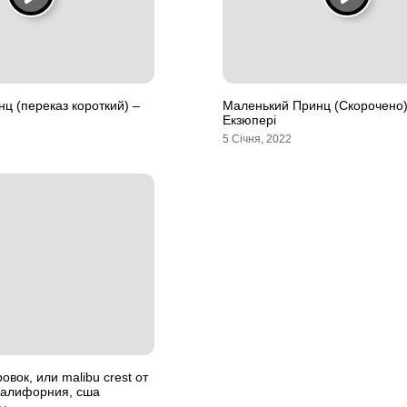
ц (переказ короткий) –
Маленький Принц (Скорочено)
Екзюпері
5 Січня, 2022
вок, или malibu crest от
, калифорния, сша