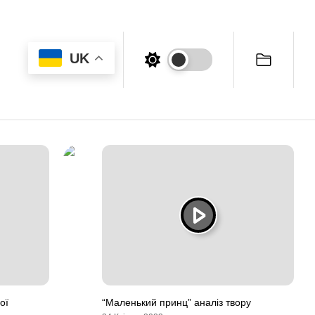
UK
ої
“Маленький принц” аналіз твору