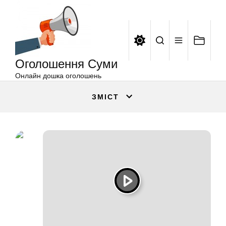
Оголошення
Перейти
Суми
до
вмісту
Оголошення Суми
Онлайн дошка оголошень
ЗМІСТ