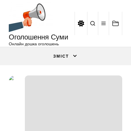
Оголошення
Перейти
Суми
до
вмісту
Оголошення Суми
Онлайн дошка оголошень
ЗМІСТ