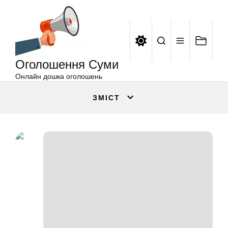
Оголошення
Перейти
Суми
до
вмісту
Оголошення Суми
Онлайн дошка оголошень
ЗМІСТ