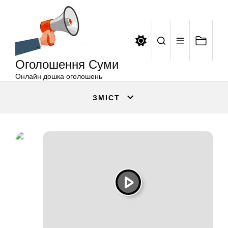
Оголошення
Перейти
Суми
до
вмісту
Оголошення Суми
Онлайн дошка оголошень
ЗМІСТ