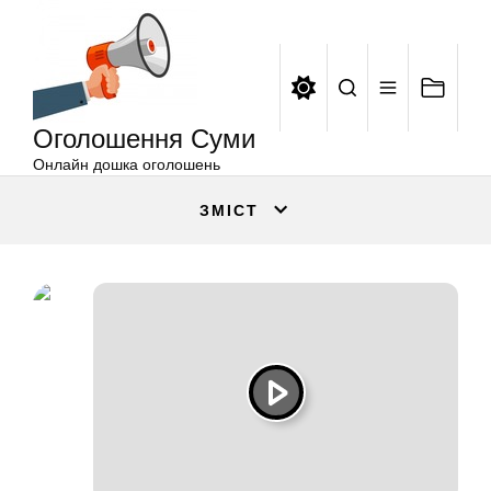
Оголошення
Перейти
Суми
до
вмісту
Оголошення Суми
Онлайн дошка оголошень
ЗМІСТ