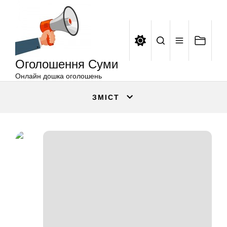
Оголошення
Перейти
Суми
до
вмісту
Оголошення Суми
Онлайн дошка оголошень
ЗМІСТ