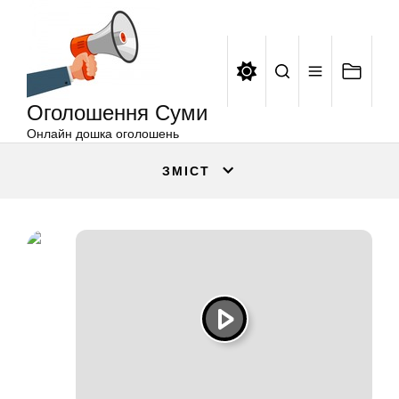
Оголошення
Перейти
Суми
до
вмісту
Оголошення Суми
Онлайн дошка оголошень
ЗМІСТ