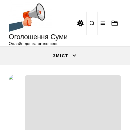
Оголошення
Перейти
Суми
до
вмісту
Оголошення Суми
Онлайн дошка оголошень
ЗМІСТ