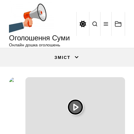
Оголошення
Перейти
Суми
до
вмісту
Оголошення Суми
Онлайн дошка оголошень
ЗМІСТ