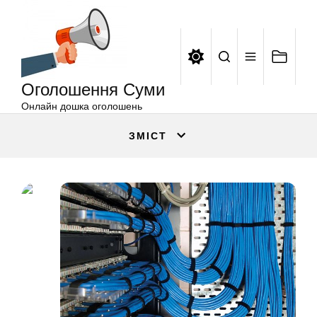
Оголошення
Перейти
Суми
до
вмісту
Оголошення Суми
Онлайн дошка оголошень
ЗМІСТ