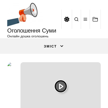
Оголошення
Перейти
Суми
до
вмісту
Оголошення Суми
Онлайн дошка оголошень
ЗМІСТ