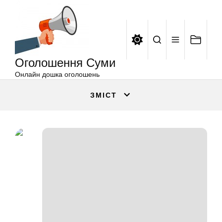
Оголошення
Перейти
Суми
до
вмісту
Оголошення Суми
Онлайн дошка оголошень
ЗМІСТ