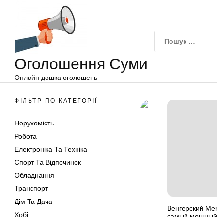
Оголошення
Перейти
Суми
до
вмісту
Оголошення Суми
Онлайн дошка оголошень
ФІЛЬТР ПО КАТЕГОРІЇ
Нерухомість
Робота
Електроніка Та Техніка
Спорт Та Відпочинок
Обладнання
Транспорт
Дім Та Дача
Венгерский Mer
Хобі
самый мощный 