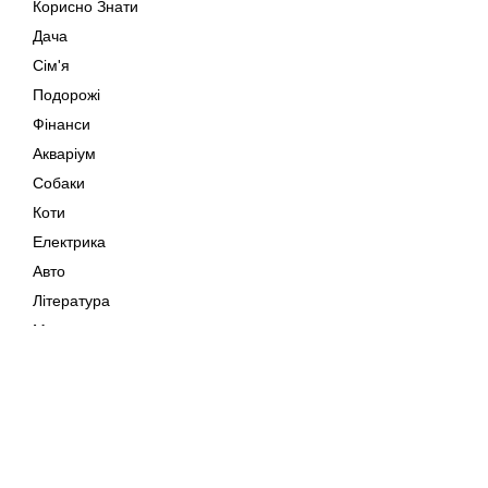
Корисно Знати
Дача
Сім'я
Подорожі
Фінанси
Акваріум
Собаки
Коти
Електрика
Авто
Література
Музика
Дозвілля
Кіно
Мапа сайту
Своїми Руками
Тварини
Авторське право © 202
Поради