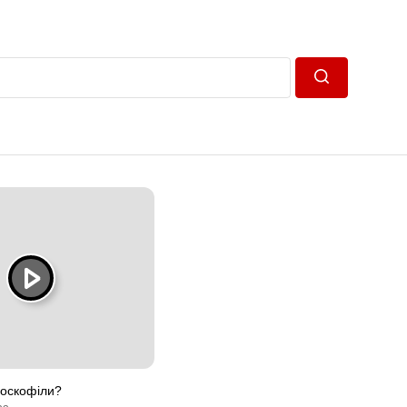
Пошук
москофіли?