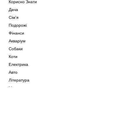
Корисно Знати
Дача
Сім'я
Подорожі
Фінанси
Акваріум
Собаки
Коти
Електрика
Авто
Література
Музика
Дозвілля
Кіно
Мапа сайту
Своїми Руками
Тварини
Авторське право © 202
Поради