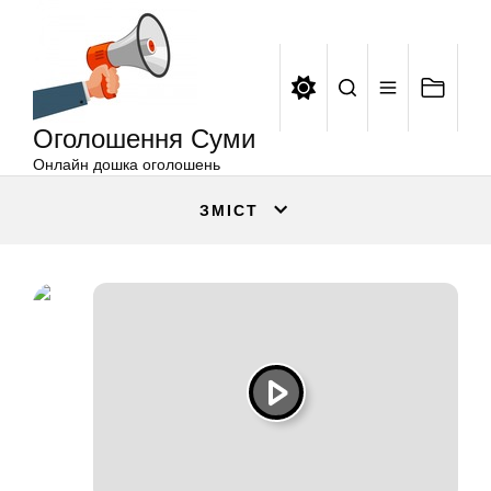
Оголошення
Перейти
Суми
до
вмісту
Оголошення Суми
Онлайн дошка оголошень
ЗМІСТ