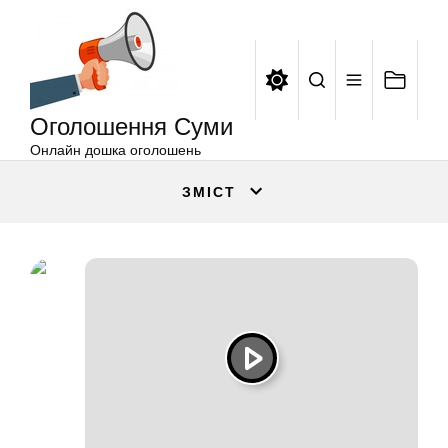
Оголошення
Перейти
Суми
до
вмісту
Оголошення Суми
Онлайн дошка оголошень
ЗМІСТ