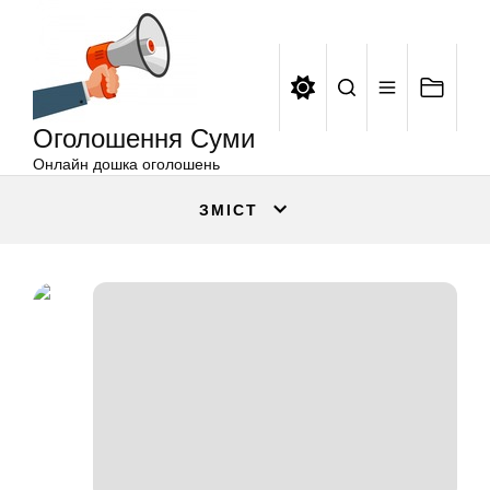
Оголошення
Перейти
Суми
до
вмісту
Оголошення Суми
Онлайн дошка оголошень
ЗМІСТ