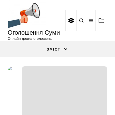
Оголошення
Перейти
Суми
до
вмісту
Оголошення Суми
Онлайн дошка оголошень
ЗМІСТ