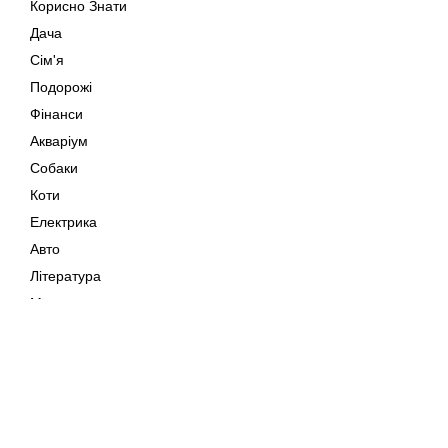
Корисно Знати
Дача
Сім'я
Подорожі
Фінанси
Акваріум
Собаки
Коти
Електрика
Авто
Література
Музика
Дозвілля
Кіно
Мапа сайту
Своїми Руками
Тварини
Авторське право © 202
Поради