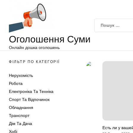
Оголошення
Перейти
Суми
до
вмісту
Оголошення Суми
Онлайн дошка оголошень
ФІЛЬТР ПО КАТЕГОРІЇ
Нерухомість
Робота
Електроніка Та Техніка
Спорт Та Відпочинок
Обладнання
Транспорт
Дім Та Дача
Есть ли у ваше
Хобі