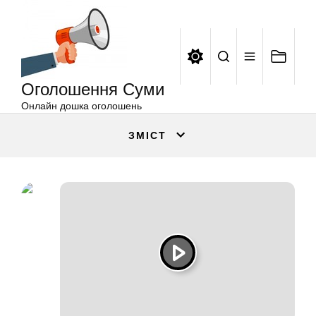
Оголошення
Перейти
Суми
до
вмісту
Оголошення Суми
Онлайн дошка оголошень
ЗМІСТ