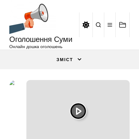
Оголошення
Перейти
Суми
до
вмісту
Оголошення Суми
Онлайн дошка оголошень
ЗМІСТ