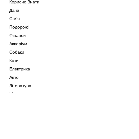
Корисно Знати
Дача
Сім'я
Подорожі
Фінанси
Акваріум
Собаки
Коти
Електрика
Авто
Література
Музика
Дозвілля
Кіно
Мапа сайту
Своїми Руками
Тварини
Авторське право © 202
Поради