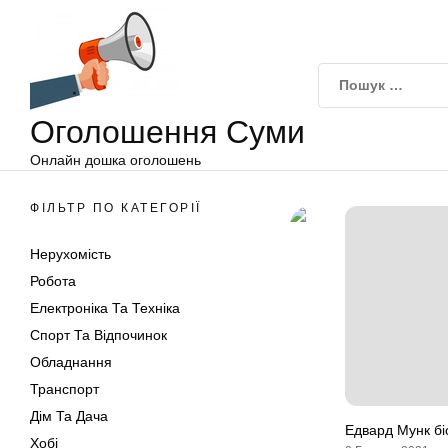
Оголошення
Перейти
Суми
до
вмісту
Оголошення Суми
Онлайн дошка оголошень
ФІЛЬТР ПО КАТЕГОРІЇ
Нерухомість
Робота
Електроніка Та Техніка
Спорт Та Відпочинок
Обладнання
Транспорт
Дім Та Дача
Едвард Мунк біо
Хобі