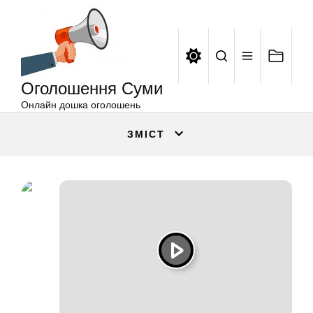
Оголошення
Перейти
Суми
до
вмісту
Оголошення Суми
Онлайн дошка оголошень
ЗМІСТ