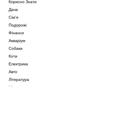
Корисно Знати
Дача
Сім'я
Подорожі
Фінанси
Акваріум
Собаки
Коти
Електрика
Авто
Література
Музика
Дозвілля
Кіно
Мапа сайту
Своїми Руками
Тварини
Авторське право © 202
Поради