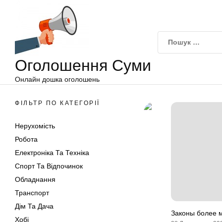
Оголошення
Перейти
Суми
до
вмісту
Оголошення Суми
Онлайн дошка оголошень
ФІЛЬТР ПО КАТЕГОРІЇ
Нерухомість
Робота
Електроніка Та Техніка
Спорт Та Відпочинок
Обладнання
Транспорт
Дім Та Дача
Законы более м
Хобі